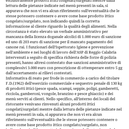
esclusivamente prodotti ittici congelati/surgelati mentre dalla
lettura delle pietanze indicate nel menù presenti in sala, si
appurava che non vi era alcun riferimento sull’eventualità che le
stesse potessero contenere o avere come base prodotto ittico
congelato/surgelato, non indicando quindi la corretta
informazione al cliente riguardo la qualità degli alimenti. Nella
circostanza è stato elevato un verbale amministrativo per
mancanza della licenza doganale alcolici di 1.000 euro di sanzione
ed uno di 203 euro di sanzione per il mancato pagamento del
canone rai. I funzionari dell’Ispettorato Igiene e prevenzione
nell'ambiente e nei luoghi di lavoro dell’ASP di Reggio Calabria
intervenuti a seguito di specifica richiesta delle forze di polizia
presenti, hanno altresì contestato due sanzioni amministrative di
complessivi 3.000 euro con prescrizione di ottemperare entro 5 gg
dall’accertamento ai rilievi contestati.
Informativa di reato per frode in commercio a carico del titolare
F.D.(1962) dell’esercizio commerciale e sequestro penale di 130 kg
di prodotti ittici (pesce spada, scampi, seppie, polipi, gamberetti,
ricciola, gamberoni, vongole, branzino e pesce ghiaccio) e dei
menù serviti ai clienti. Nello specifico, all’interno dei locali del
ristorante venivano rinvenuti alcuni prodotti ittici
congelati/surgelati mentre dalla lettura delle pietanze indicate nel
menù presenti in sala, si appurava che non vi era alcun
riferimento sull’eventualità che le stesse potessero contenere o
avere come base prodotto ittico congelato/surgelato, non