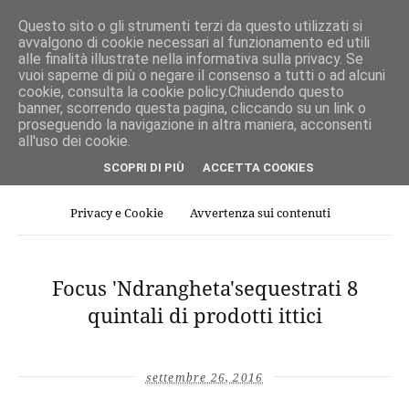
Questo sito o gli strumenti terzi da questo utilizzati si
avvalgono di cookie necessari al funzionamento ed utili
alle finalità illustrate nella informativa sulla privacy. Se
vuoi saperne di più o negare il consenso a tutti o ad alcuni
cookie, consulta la cookie policy.Chiudendo questo
banner, scorrendo questa pagina, cliccando su un link o
proseguendo la navigazione in altra maniera, acconsenti
all'uso dei cookie.
SCOPRI DI PIÙ
ACCETTA COOKIES
Home page
Comitato scientifico
Redazione e Contatti
Privacy e Cookie
Avvertenza sui contenuti
Focus 'Ndrangheta'sequestrati 8
quintali di prodotti ittici
settembre 26, 2016