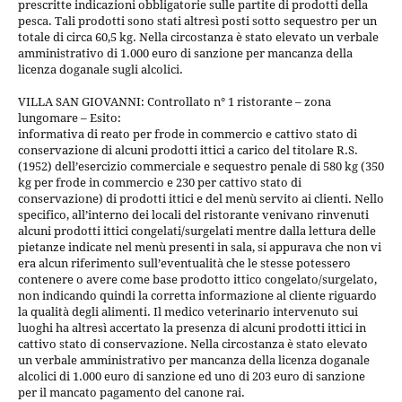
prescritte indicazioni obbligatorie sulle partite di prodotti della
pesca. Tali prodotti sono stati altresì posti sotto sequestro per un
totale di circa 60,5 kg. Nella circostanza è stato elevato un verbale
amministrativo di 1.000 euro di sanzione per mancanza della
licenza doganale sugli alcolici.
VILLA SAN GIOVANNI: Controllato n° 1 ristorante – zona
lungomare – Esito:
informativa di reato per frode in commercio e cattivo stato di
conservazione di alcuni prodotti ittici a carico del titolare R.S.
(1952) dell’esercizio commerciale e sequestro penale di 580 kg (350
kg per frode in commercio e 230 per cattivo stato di
conservazione) di prodotti ittici e del menù servito ai clienti. Nello
specifico, all’interno dei locali del ristorante venivano rinvenuti
alcuni prodotti ittici congelati/surgelati mentre dalla lettura delle
pietanze indicate nel menù presenti in sala, si appurava che non vi
era alcun riferimento sull’eventualità che le stesse potessero
contenere o avere come base prodotto ittico congelato/surgelato,
non indicando quindi la corretta informazione al cliente riguardo
la qualità degli alimenti. Il medico veterinario intervenuto sui
luoghi ha altresì accertato la presenza di alcuni prodotti ittici in
cattivo stato di conservazione. Nella circostanza è stato elevato
un verbale amministrativo per mancanza della licenza doganale
alcolici di 1.000 euro di sanzione ed uno di 203 euro di sanzione
per il mancato pagamento del canone rai.