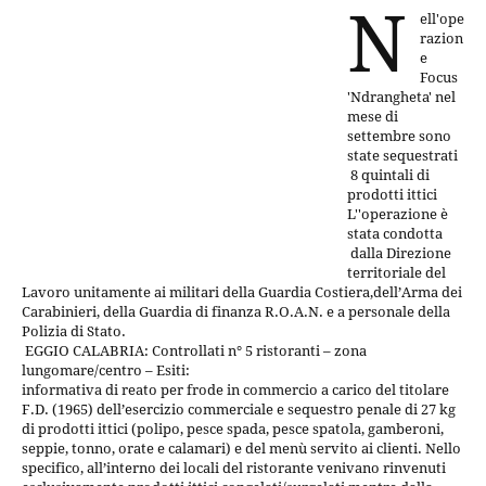
N
ell'ope
razion
e
Focus
'Ndrangheta' nel
mese di
settembre sono
state sequestrati
8 quintali di
prodotti ittici
L''operazione è
stata condotta
dalla Direzione
territoriale del
Lavoro unitamente ai militari della Guardia Costiera,dell’Arma dei
Carabinieri, della Guardia di finanza R.O.A.N. e a personale della
Polizia di Stato.
EGGIO CALABRIA: Controllati n° 5 ristoranti – zona
lungomare/centro – Esiti:
informativa di reato per frode in commercio a carico del titolare
F.D. (1965) dell’esercizio commerciale e sequestro penale di 27 kg
di prodotti ittici (polipo, pesce spada, pesce spatola, gamberoni,
seppie, tonno, orate e calamari) e del menù servito ai clienti. Nello
specifico, all’interno dei locali del ristorante venivano rinvenuti