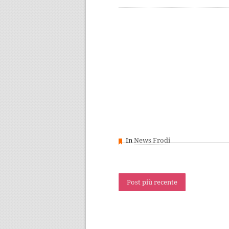
In
News Frodi
Post più recente