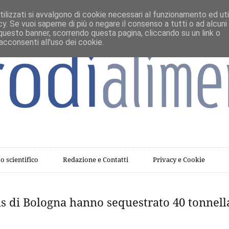
ilizzati si avvalgono di cookie necessari al funzionamento ed util
vacy. Se vuoi saperne di più o negare il consenso a tutti o ad alcuni
questo banner, scorrendo questa pagina, cliccando su un link o
acconsenti all'uso dei cookie.
o scientifico
Redazione e Contatti
Privacy e Cookie
s di Bologna hanno sequestrato 40 tonnell