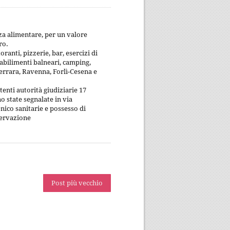
ro.
oranti, pizzerie, bar, esercizi di
stabilimenti balneari, camping,
 Ferrara, Ravenna, Forlì-Cesena e
enti autorità giudiziarie 17
 state segnalate in via
nico sanitarie e possesso di
servazione
Post più vecchio