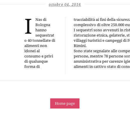
ottobre 04, 2016
I
Nas di
tracciabilità ai fini della sicurezza alimentare, per un valore
Bologna
complessivo di oltre 250.000 eu
hanno
I sequestri sono avvenuti in rist
sequestrat
ristorazione etnica, gelaterie, 
o 40 tonnellate di
villaggi turistici e campeggi di
alimenti non
Rimini.
idonei al
Sono state segnalate alle compet
consumo e privi
persone, mentre 78 persone sono
di qualunque
amministrativa per carenze igie
forma di
alimenti in cattivo stato di con
Home page