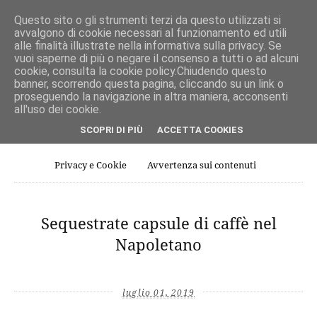
Questo sito o gli strumenti terzi da questo utilizzati si
avvalgono di cookie necessari al funzionamento ed utili
alle finalità illustrate nella informativa sulla privacy. Se
vuoi saperne di più o negare il consenso a tutti o ad alcuni
cookie, consulta la cookie policy.Chiudendo questo
banner, scorrendo questa pagina, cliccando su un link o
proseguendo la navigazione in altra maniera, acconsenti
all'uso dei cookie.
SCOPRI DI PIÙ
ACCETTA COOKIES
Home page
Comitato scientifico
Redazione e Contatti
Privacy e Cookie
Avvertenza sui contenuti
Sequestrate capsule di caffè nel
Napoletano
luglio 01, 2019